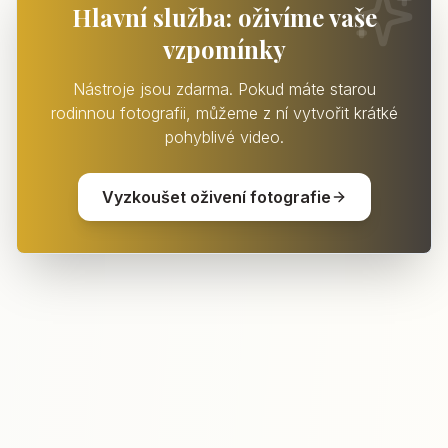
Hlavní služba: oživíme vaše
vzpomínky
Nástroje jsou zdarma. Pokud máte starou
rodinnou fotografii, můžeme z ní vytvořit krátké
pohyblivé video.
Vyzkoušet oživení fotografie