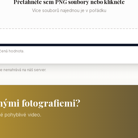
Přetáhněte sem PNG soubory nebo klikněte
Více souborů najednou je v pořádku
učená hodnota.
se nenahrává na náš server.
nými fotografiemi?
é pohyblivé video.