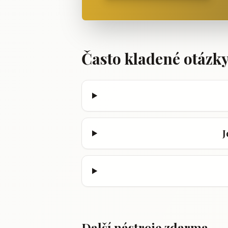
Často kladené otázk
J
Další nástroje zdarma