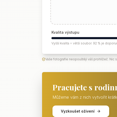
Kvalita výstupu
Vyšší kvalita = větší soubor. 92 % je dopor
Vaše fotografie neopouštějí váš prohlížeč. Nic 
Pracujete s rodin
Můžeme vám z nich vytvořit krátk
Vyzkoušet oživení