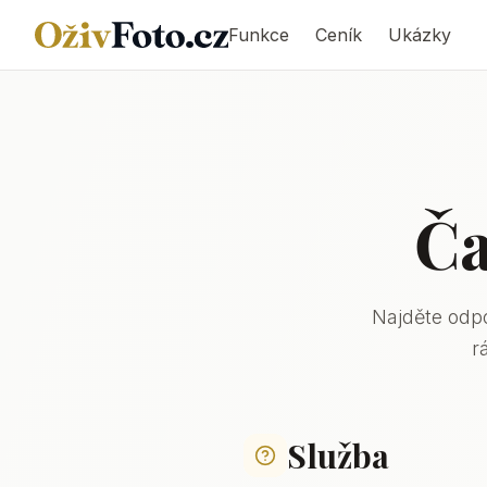
Funkce
Ceník
Ukázky
Ča
Najděte odpo
r
Služba