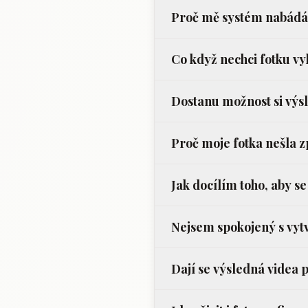
Proč mě systém nabádá 
Co když nechci fotku vy
Dostanu možnost si výs
Proč moje fotka nešla 
Jak docílím toho, aby se
Nejsem spokojený s vyt
Dají se výsledná videa 