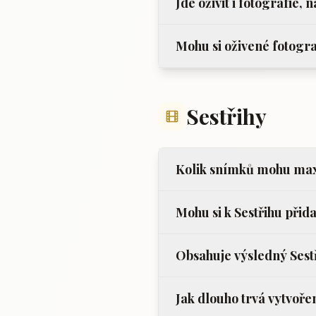
Jde oživit i fotografie, n
Mohu si oživené fotogr
Sestřihy
Kolik snímků mohu maxi
Mohu si k Sestřihu přid
Obsahuje výsledný Sest
Jak dlouho trvá vytvoře