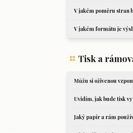
V jakém poměru stran b
V jakém formátu je výsl
Tisk a rámov
Můžu si oživenou vzpom
Uvidím, jak bude tisk v
Jaký papír a rám použí