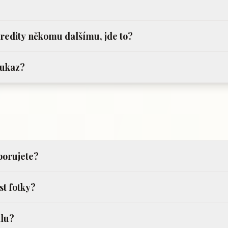
kredity někomu dalšímu, jde to?
oukaz?
porujete?
st fotky?
ilu?