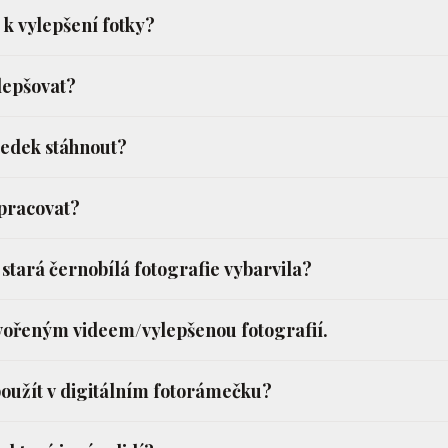
k vylepšení fotky?
lepšovat?
ledek stáhnout?
zpracovat?
 stará černobílá fotografie vybarvila?
vořeným videem/vylepšenou fotografií.
použít v digitálním fotorámečku?