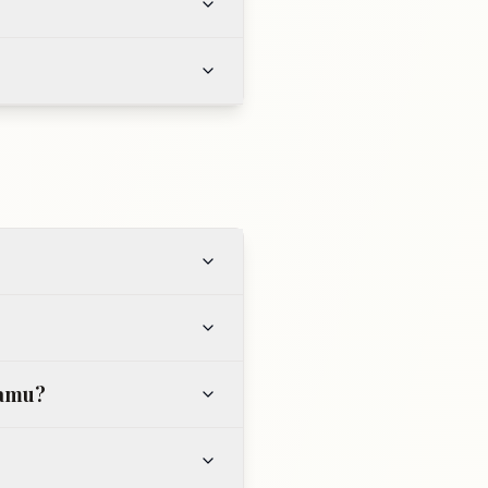
lamu?