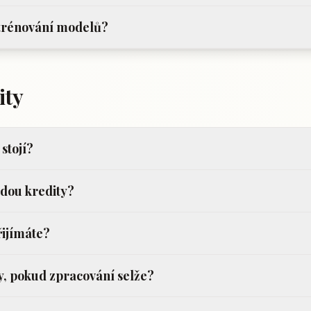
 trénování modelů?
ity
 stojí?
jdou kredity?
řijímáte?
y, pokud zpracování selže?