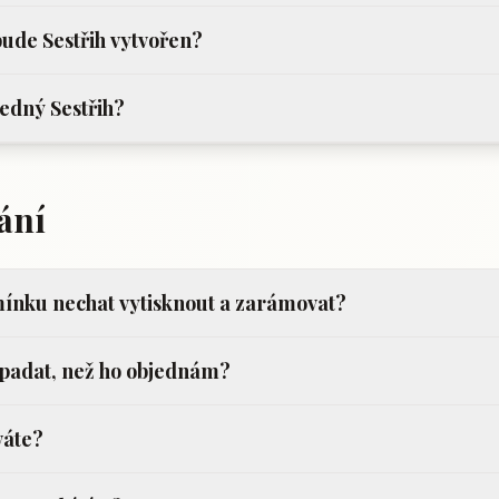
ude Sestřih vytvořen?
edný Sestřih?
ání
ínku nechat vytisknout a zarámovat?
ypadat, než ho objednám?
váte?