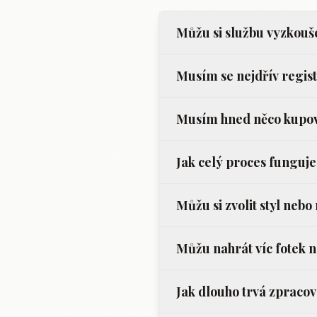
Můžu si službu vyzkou
Musím se nejdřív regis
Musím hned něco kupo
Jak celý proces funguj
Můžu si zvolit styl neb
Můžu nahrát víc fotek 
Jak dlouho trvá zpraco