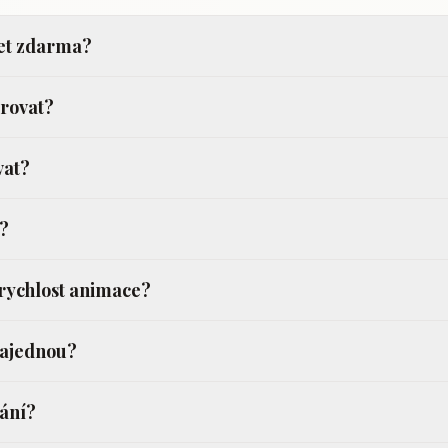
šet zdarma?
trovat?
vat?
e?
o rychlost animace?
najednou?
vání?