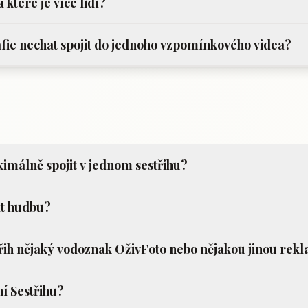
a které je více lidí?
afie nechat spojit do jednoho vzpomínkového videa?
málně spojit v jednom sestřihu?
at hudbu?
řih nějaký vodoznak OživFoto nebo nějakou jinou rek
ní Sestřihu?