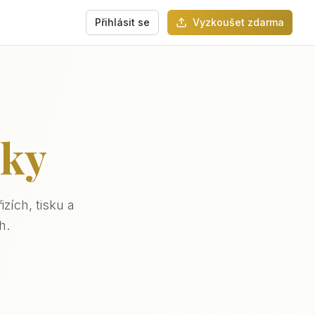
Přihlásit se
Vyzkoušet zdarma
zky
zích, tisku a
h.