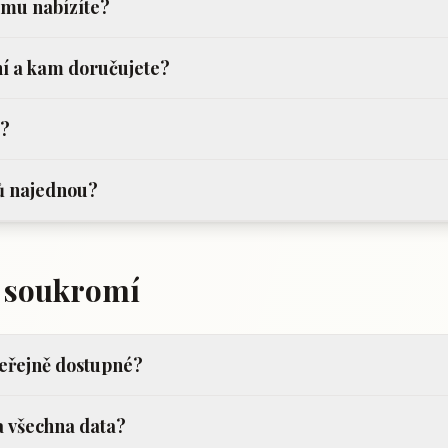
rámu nabízíte?
ní a kam doručujete?
e?
ů najednou?
a soukromí
veřejně dostupné?
a všechna data?