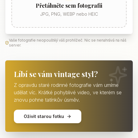
Přetáhněte sem fotografii
JPG, PNG, WEBP nebo HEIC
Vaše fotografie neopouštějí váš prohlížeč. Nic se nenahrává na náš
server.
Líbí se vám vintage styl?
Z opravdu staré rodinné fotografie vám umíme
udělat víc. Krátké pohyblivé video, ve kterém se
znovu pohne tatínkův úsměv.
Oživit starou fotku